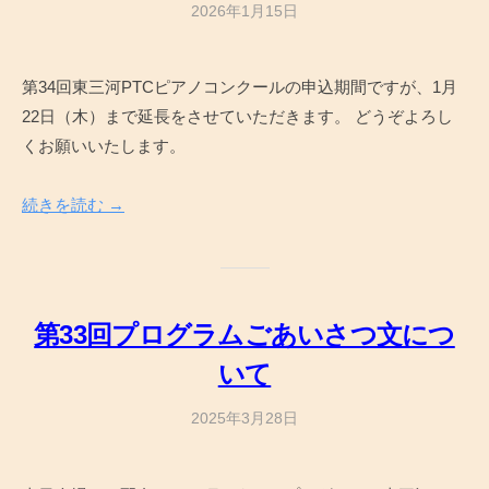
2026年1月15日
b
y
a
第34回東三河PTCピアノコンクールの申込期間ですが、1月
d
22日（木）まで延長をさせていただきます。 どうぞよろし
m
i
くお願いいたします。
n
続きを読む →
第33回プログラムごあいさつ文につ
いて
2025年3月28日
b
y
a