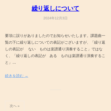
繰り返しについて
2024年12月3日
b
y
a
要項に誤りがありましたのでお知らせいたします。課題曲一
d
覧の下に繰り返しについての表記がございますが、「繰り返
m
i
しの表記が ない ものは楽譜通り演奏すること」ではな
n
く、「繰り返しの表記が ある ものは楽譜通り演奏するこ
と」…
続きを読む →
投
次へ »
稿