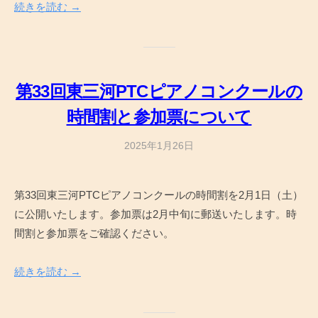
n
続きを読む →
第33回東三河PTCピアノコンクールの
時間割と参加票について
2025年1月26日
b
y
a
第33回東三河PTCピアノコンクールの時間割を2月1日（土）
d
に公開いたします。参加票は2月中旬に郵送いたします。時
m
i
間割と参加票をご確認ください。
n
続きを読む →