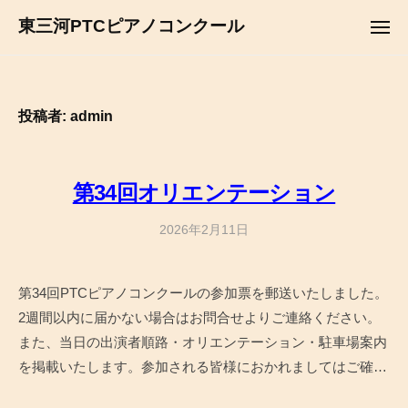
コ
ュ
東三河PTCピアノコンクール
ー
メ
ン
ニ
テ
ュ
ー
ン
ツ
投稿者:
admin
へ
ス
キ
第34回オリエンテーション
ッ
2026年2月11日
b
プ
y
a
第34回PTCピアノコンクールの参加票を郵送いたしました。
d
2週間以内に届かない場合はお問合せよりご連絡ください。
m
i
また、当日の出演者順路・オリエンテーション・駐車場案内
n
を掲載いたします。参加される皆様におかれましてはご確…