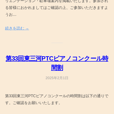
リエンテーション・駐車場案内を掲載いたします。参加され
n
る皆様におかれましてはご確認の上、ご参加いただきますよ
うお…
続きを読む →
第33回東三河PTCピアノコンクール時
間割
2025年2月1日
b
y
a
第33回東三河PTCピアノコンクールの時間割は以下の通りで
d
す。ご確認をお願いいたします。
m
i