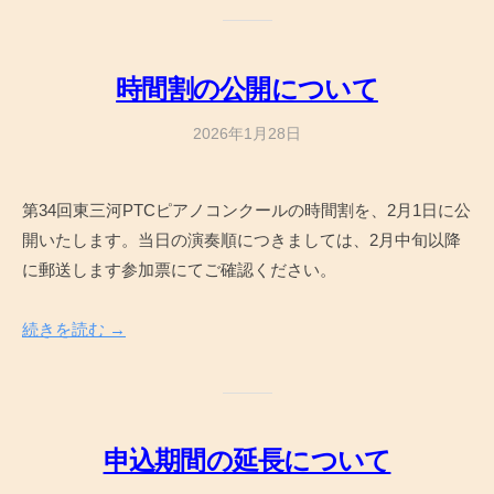
時間割の公開について
2026年1月28日
b
y
a
第34回東三河PTCピアノコンクールの時間割を、2月1日に公
d
開いたします。当日の演奏順につきましては、2月中旬以降
m
i
に郵送します参加票にてご確認ください。
n
続きを読む →
申込期間の延長について