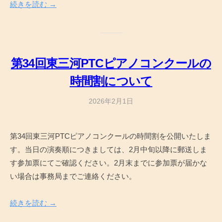
続きを読む →
第34回東三河PTCピアノコンクールの
時間割について
2026年2月1日
b
y
a
第34回東三河PTCピアノコンクールの時間割を公開いたしま
d
す。当日の演奏順につきましては、2月中旬以降に郵送しま
m
i
す参加票にてご確認ください。2月末までに参加票が届かな
n
い場合は事務局までご連絡ください。
続きを読む →