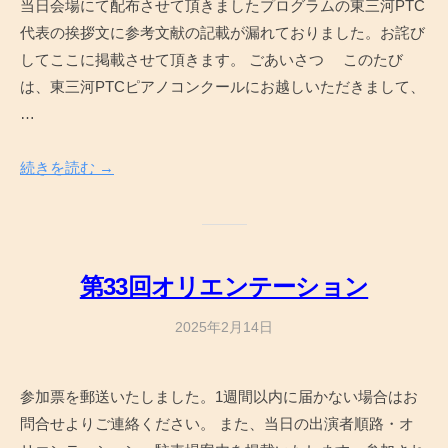
当日会場にて配布させて頂きましたプログラムの東三河PTC
d
代表の挨拶文に参考文献の記載が漏れておりました。お詫び
m
i
してここに掲載させて頂きます。 ごあいさつ このたび
n
は、東三河PTCピアノコンクールにお越しいただきまして、
…
続きを読む →
第33回オリエンテーション
2025年2月14日
b
y
a
参加票を郵送いたしました。1週間以内に届かない場合はお
d
問合せよりご連絡ください。 また、当日の出演者順路・オ
m
i