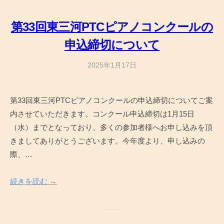
第33回東三河PTCピアノコンクールの
申込締切について
2025年1月17日
b
y
a
第33回東三河PTCピアノコンクールの申込締切についてご案
d
内させていただきます。コンクール申込締切は1月15日
m
i
（水）までとなっており、多くの参加者様へお申し込みを頂
n
きましてありがとうございます。今年度より、申し込みの
際、…
続きを読む →