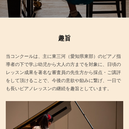
HOME
趣旨
2025
当コンクールは、主に東三河（愛知県東部）のピアノ指
年
10
導者の下で学ぶ幼児から大人の方までを対象に、日頃の
月
レッスン成果を著名な審査員の先生方から採点・ご講評
19
をして頂けることで、今後の意欲や励みに繋げ、一日で
日
も長いピアノレッスンの継続を趣旨としています。
by
admin