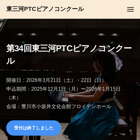
コ
ュ
東三河PTCピアノコンクール
ー
メ
ン
ニ
テ
ュ
ー
ン
ツ
へ
第34回東三河PTCピアノコンクー
ス
ル
キ
ッ
プ
開催日：2026年3月21日（土）・22日（日）
申込期間：2025年12月1日（月）〜2026年1月15日
（木）
会場：豊川市小坂井文化会館フロイデンホール
受付は終了しました