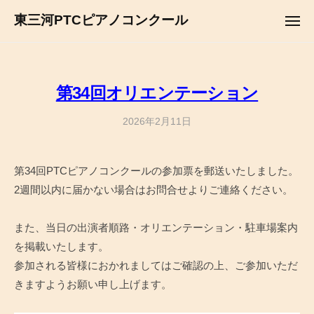
コ
ュ
東三河PTCピアノコンクール
ー
メ
ン
ニ
テ
ュ
ー
ン
ツ
第34回オリエンテーション
へ
ス
2026年2月11日
b
y
キ
a
ッ
第34回PTCピアノコンクールの参加票を郵送いたしました。
d
プ
2週間以内に届かない場合はお問合せよりご連絡ください。
m
i
n
また、当日の出演者順路・オリエンテーション・駐車場案内
を掲載いたします。
参加される皆様におかれましてはご確認の上、ご参加いただ
きますようお願い申し上げます。