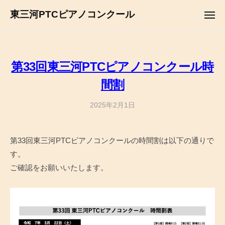
コ
ュ
東三河PTCピアノコンクール
ー
メ
ン
ニ
テ
ュ
ー
ン
ツ
第33回東三河PTCピアノコンクール時
へ
間割
ス
キ
2025年2月1日
b
ッ
y
プ
a
第33回東三河PTCピアノコンクールの時間割は以下の通りで
d
す。
m
i
ご確認をお願いいたします。
n