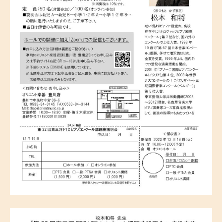
題
曲
説
明
会
2023
年
10
月
20
日
by
admin