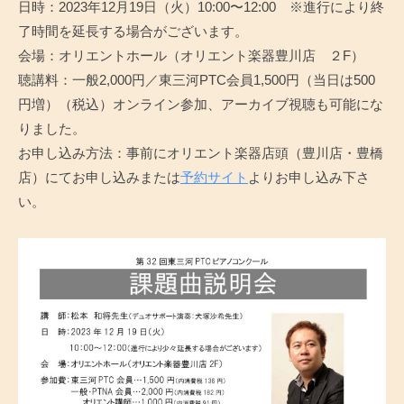
日時：2023年12月19日（火）10:00〜12:00 ※進行により終
三
了時間を延長する場合がございます。
河
会場：オリエントホール（オリエント楽器豊川店 ２F）
PTC
聴講料：一般2,000円／東三河PTC会員1,500円（当日は500
円増）（税込）オンライン参加、アーカイブ視聴も可能にな
ピ
りました。
ア
お申し込み方法：事前にオリエント楽器店頭（豊川店・豊橋
ノ
店）にてお申し込みまたは
予約サイト
よりお申し込み下さ
い。
コ
ン
ク
ー
ル
課