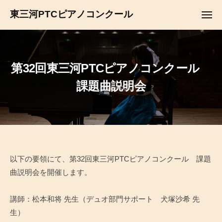
コ
ュ
東三河PTCピアノコンクール
ー
メ
ン
ニ
テ
ュ
ー
ン
ツ
第32回東三河PTCピアノコンクール
へ
課題曲説明会
ス
キ
ッ
プ
第
以下の要領にて、第32回東三河PTCピアノコンクール 課題
曲説明会を開催します。
32
回
講師：松本和将 先生（デュオ部門サポート 犬塚沙希 先
東
生）