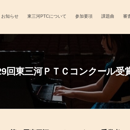
お知らせ
東三河PTCについて
参加要項
課題曲
審
29回東三河ＰＴＣコンクール受