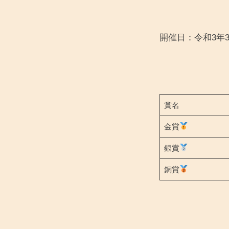
第
29
開催日：令和3年3
回
東
三
賞名
河
金賞
銀賞
Ｐ
銅賞
Ｔ
Ｃ
コ