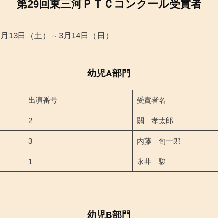
第29回東三河ＰＴＣコンクール受賞者
月13日（土）～3月14日（日）
幼児A部門
出演番号
受賞者名
2
關 孝太郎
3
内藤 旬一郎
1
永井 駿
幼児B部門