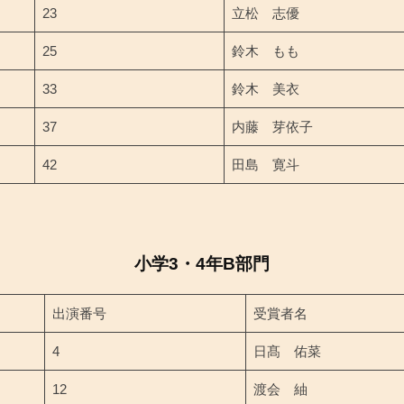
23
立松 志優
25
鈴木 もも
33
鈴木 美衣
37
内藤 芽依子
42
田島 寛斗
小学3・4年B部門
出演番号
受賞者名
4
日髙 佑菜
12
渡会 紬