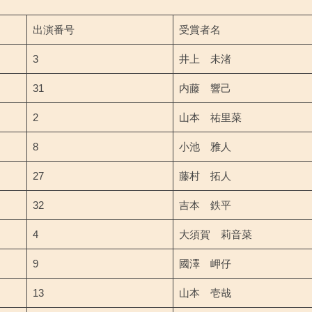
出演番号
受賞者名
3
井上 未渚
31
内藤 響己
2
山本 祐里菜
8
小池 雅人
27
藤村 拓人
32
吉本 鉄平
4
大須賀 莉音菜
9
國澤 岬仔
13
山本 壱哉