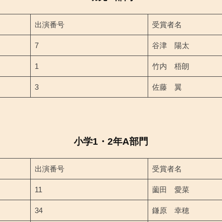
出演番号
受賞者名
7
谷津 陽太
1
竹内 梧朗
3
佐藤 翼
小学1・2年A部門
出演番号
受賞者名
11
薗田 愛菜
34
鎌原 幸穂