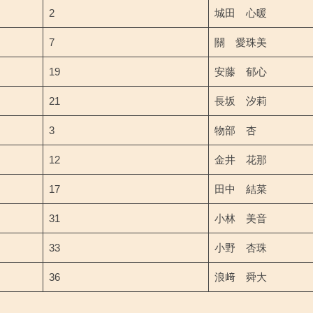
2
城田 心暖
7
關 愛珠美
19
安藤 郁心
21
長坂 汐莉
3
物部 杏
12
金井 花那
17
田中 結菜
31
小林 美音
33
小野 杏珠
36
浪﨑 舜大