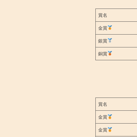
ン
賞名
ク
金賞
銀賞
ー
銅賞
ル
受
賞
者
賞名
金賞
2024
年
金賞
3