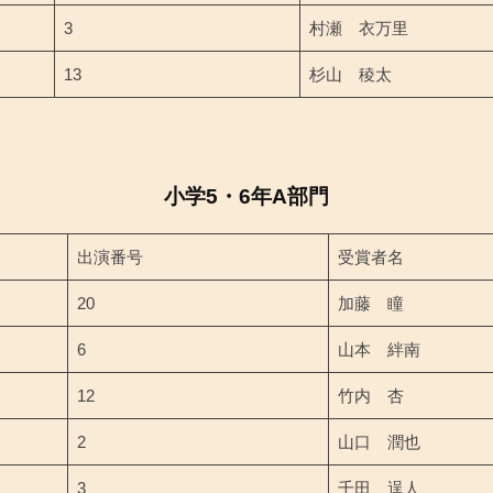
3
村瀬 衣万里
13
杉山 稜太
小学5・6年A部門
出演番号
受賞者名
20
加藤 瞳
6
山本 絆南
12
竹内 杏
2
山口 潤也
3
千田 逞人