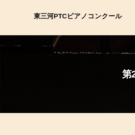
コ
ン
東三河PTCピアノコンクール
テ
ン
ツ
へ
ス
キ
第
ッ
プ